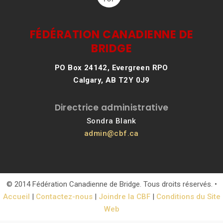
FÉDÉRATION CANADIENNE DE
BRIDGE
PO Box 24142, Evergreen RPO
Calgary, AB T2Y 0J9
Directrice administrative
Sondra Blank
admin@cbf.ca
© 2014 Fédération Canadienne de Bridge. Tous droits réservés. •
Accueil
|
Contactez-nous
|
Joindre la CBF
|
Conditions du Site
Web