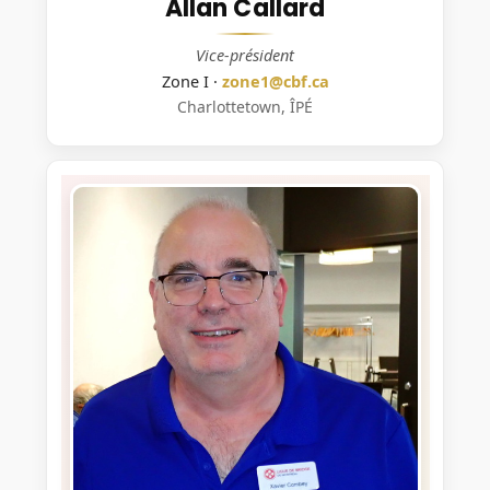
Allan Callard
Vice-président
Zone I ·
zone1@cbf.ca
Charlottetown, ÎPÉ