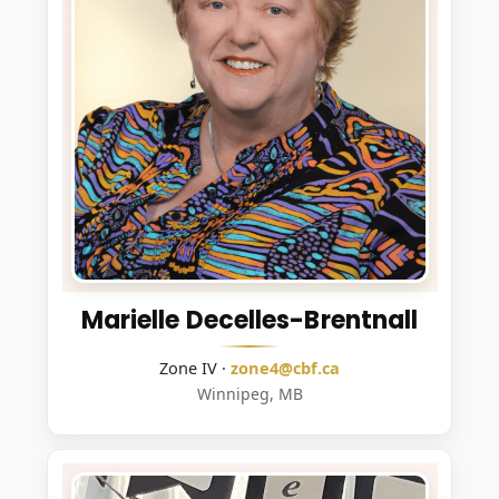
Marielle Decelles-Brentnall
Zone IV ·
zone4@cbf.ca
Winnipeg, MB