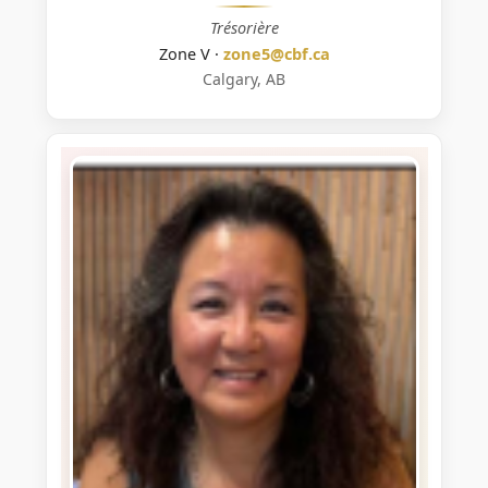
Trésorière
Zone V ·
zone5@cbf.ca
Calgary, AB