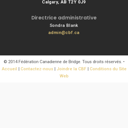
Calgary, AB T2Y 0J9
Directrice administrative
Sondra Blank
admin@cbf.ca
© 2014 Fédération Canadienne de Bridge. Tous droits réservés. •
Accueil
|
Contactez-nous
|
Joindre la CBF
|
Conditions du Site
Web