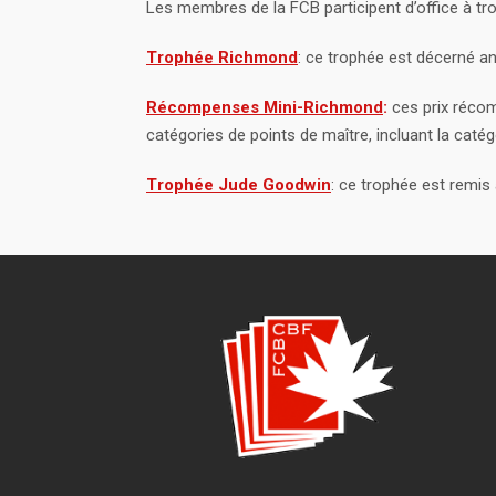
Les membres de la FCB participent d’office à tr
Trophée Richmond
: ce trophée est décerné an
Récompenses Mini-Richmond
:
ces prix récom
catégories de points de maître, incluant la caté
Trophée Jude Goodwin
: ce trophée est remis