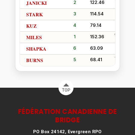
13.41
JANICKI
2
122.46
6.59
STARK
3
114.54
9.72
KUZ
4
79.14
16.08
MILES
1
152.36
3.92
SHAPKA
6
63.09
10,28
BURNS
5
68.41
TOP
FÉDÉRATION CANADIENNE DE
BRIDGE
PO Box 24142, Evergreen RPO