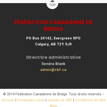
TOP
FÉDÉRATION CANADIENNE DE
BRIDGE
PO Box 24142, Evergreen RPO
Calgary, AB T2Y 0J9
Directrice administrative
Sondra Blank
admin@cbf.ca
© 2014 Fédération Canadienne de Bridge. Tous droits réservés. •
Accueil
|
Contactez-nous
|
Joindre la CBF
|
Conditions du Site
Web