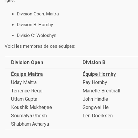
ligne:
Division Open: Maitra
Division B: Hornby
Divisio C: Woloshyn
Voici les membres de ces équipes:
Division Open
Division B
Équipe Maitra
Équipe Hornby
Uday Maitra
Ray Hornby
Terrence Rego
Marielle Brentnall
Uttam Gupta
John Hindle
Koushik Mukherjee
Gongwei He
Soumalya Ghosh
Len Doerksen
Shubham Acharya
.