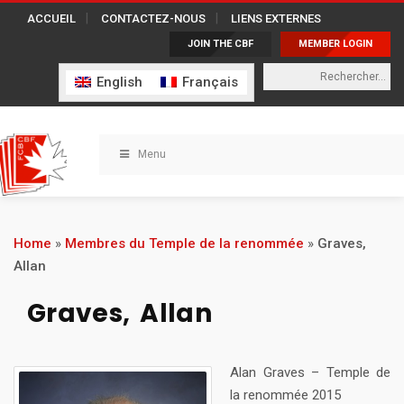
ACCUEIL
CONTACTEZ-NOUS
LIENS EXTERNES
JOIN THE CBF
MEMBER LOGIN
English
Français
Menu
Home
»
Membres du Temple de la renommée
»
Graves,
Allan
Graves, Allan
Alan Graves – Temple de
la renommée 2015